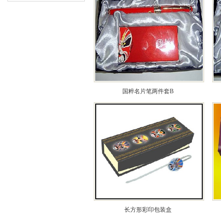
国粹名片笔两件套B
长方形彩印包装盒