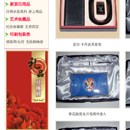
家居日用品
日用水壶系列
床上用品
艺术收藏品
纪念收藏册
文房四宝
印刷包装类
缎面周/台历
无纺购物袋
皮尔.卡丹皮具套装
青花脸普名片笔两件套A