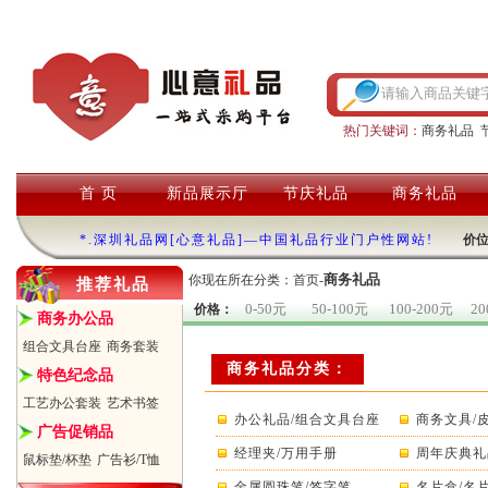
热门关键词：
商务礼品
首 页
新品展示厅
节庆礼品
商务礼品
*.深圳礼品网[心意礼品]—中国礼品行业门户性网站!
价
商务礼品
你现在所在分类：
首页
-
推荐礼品
0-50元
50-100元
100-200元
20
价格：
商务办公品
组合文具台座
商务套装
商务礼品分类：
特色纪念品
工艺办公套装
艺术书签
办公礼品/组合文具台座
商务文具/
广告促销品
经理夹/万用手册
周年庆典礼
鼠标垫/杯垫
广告衫/T恤
金属圆珠笔/签字笔
名片盒/名