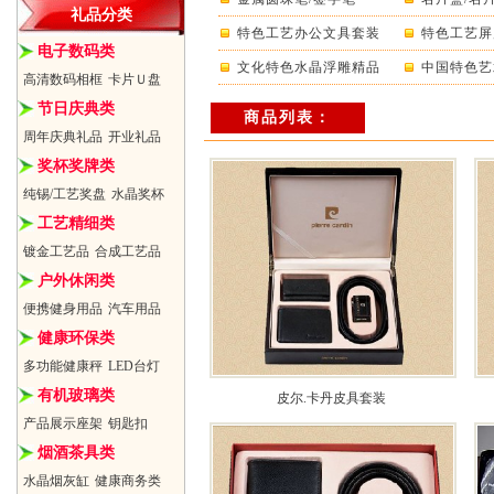
礼品分类
特色工艺办公文具套装
特色工艺屏
电子数码类
文化特色水晶浮雕精品
中国特色艺
高清数码相框
卡片Ｕ盘
节日庆典类
商品列表：
周年庆典礼品
开业礼品
奖杯奖牌类
纯锡/工艺奖盘
水晶奖杯
工艺精细类
镀金工艺品
合成工艺品
户外休闲类
便携健身用品
汽车用品
健康环保类
多功能健康秤
LED台灯
有机玻璃类
皮尔.卡丹皮具套装
产品展示座架
钥匙扣
烟酒茶具类
水晶烟灰缸
健康商务类