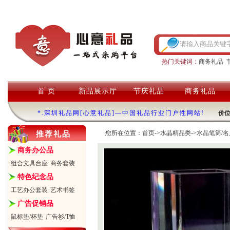
热门关键词：
商务礼品
首 页
新品展示厅
节庆礼品
商务礼品
*.深圳礼品网[心意礼品]—中国礼品行业门户性网站!
价
您所在位置：
首页
->
水晶精品类
->
水晶笔筒/名
推荐礼品
商务办公品
组合文具台座
商务套装
特色纪念品
工艺办公套装
艺术书签
广告促销品
鼠标垫/杯垫
广告衫/T恤