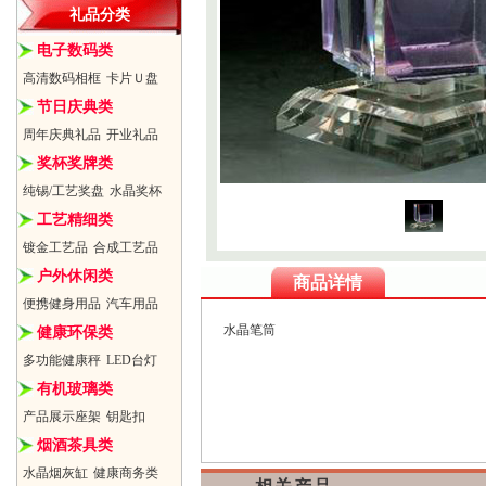
礼品分类
电子数码类
高清数码相框
卡片Ｕ盘
节日庆典类
周年庆典礼品
开业礼品
奖杯奖牌类
纯锡/工艺奖盘
水晶奖杯
工艺精细类
镀金工艺品
合成工艺品
户外休闲类
商品详情
便携健身用品
汽车用品
水晶笔筒
健康环保类
多功能健康秤
LED台灯
有机玻璃类
产品展示座架
钥匙扣
烟酒茶具类
水晶烟灰缸
健康商务类