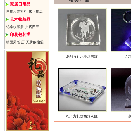
相关产品
家居日用品
日用水壶系列
床上用品
艺术收藏品
纪念收藏册
文房四宝
印刷包装类
缎面周/台历
无纺购物袋
深雕直孔水晶烟灰缸
长
礼：方孔拼角烟灰缸