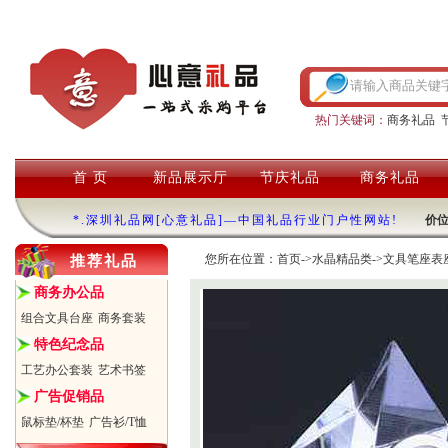
热门关键词：
商务礼品
首 页
新品展示厅
节庆礼品
商务礼品
*.深圳礼品网[心意礼品]—中国礼品行业门户性网站!
价
您所在位置：
首页
->
水晶精品类
->
文具笔座表
推荐礼品
商务办公品
组合文具台座
商务套装
特色纪念品
工艺办公套装
艺术书签
广告促销品
鼠标垫/杯垫
广告衫/T恤