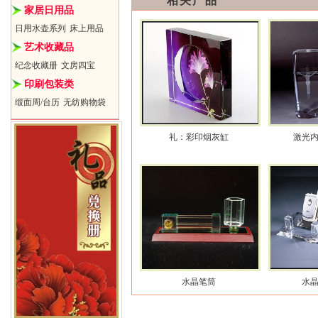
相关产品
家居日用品
日用水壶系列
床上用品
艺术收藏品
纪念收藏册
文房四宝
印刷包装类
缎面周/台历
无纺购物袋
礼：彩印烟灰缸
激光
水晶笔筒
水