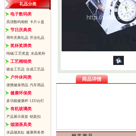
礼品分类
电子数码类
高清数码相框
卡片Ｕ盘
节日庆典类
周年庆典礼品
开业礼品
奖杯奖牌类
纯锡/工艺奖盘
水晶奖杯
工艺精细类
镀金工艺品
合成工艺品
户外休闲类
商品详情
便携健身用品
汽车用品
健康环保类
多功能健康秤
LED台灯
有机玻璃类
产品展示座架
钥匙扣
烟酒茶具类
水晶烟灰缸
健康商务类