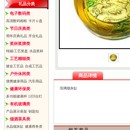
礼品分类
电子数码类
高清数码相框
卡片Ｕ盘
节日庆典类
周年庆典礼品
开业礼品
奖杯奖牌类
纯锡/工艺奖盘
水晶奖杯
工艺精细类
镀金工艺品
合成工艺品
户外休闲类
商品详情
便携健身用品
汽车用品
琉璃烟灰缸
健康环保类
多功能健康秤
LED台灯
有机玻璃类
产品展示座架
钥匙扣
烟酒茶具类
水晶烟灰缸
健康商务类