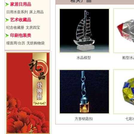
相关产品
家居日用品
日用水壶系列
床上用品
艺术收藏品
纪念收藏册
文房四宝
印刷包装类
缎面周/台历
无纺购物袋
水晶模型
船型水
方形钥匙扣
七彩