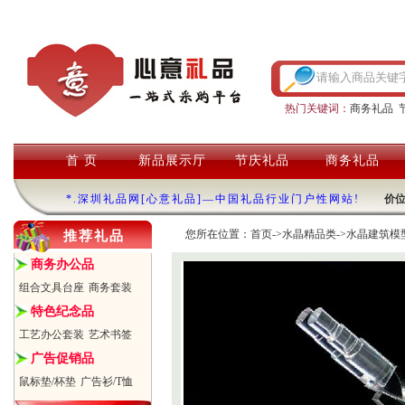
热门关键词：
商务礼品
首 页
新品展示厅
节庆礼品
商务礼品
*.深圳礼品网[心意礼品]—中国礼品行业门户性网站!
价
您所在位置：
首页
->
水晶精品类
->
水晶建筑模
推荐礼品
商务办公品
组合文具台座
商务套装
特色纪念品
工艺办公套装
艺术书签
广告促销品
鼠标垫/杯垫
广告衫/T恤