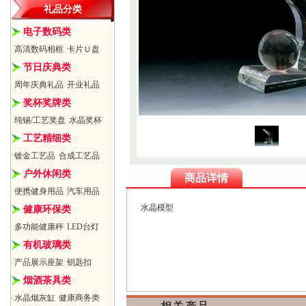
礼品分类
电子数码类
高清数码相框
卡片Ｕ盘
节日庆典类
周年庆典礼品
开业礼品
奖杯奖牌类
纯锡/工艺奖盘
水晶奖杯
工艺精细类
镀金工艺品
合成工艺品
户外休闲类
商品详情
便携健身用品
汽车用品
水晶模型
健康环保类
多功能健康秤
LED台灯
有机玻璃类
产品展示座架
钥匙扣
烟酒茶具类
水晶烟灰缸
健康商务类