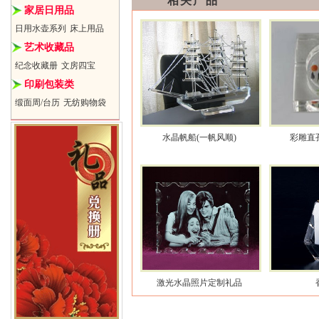
相关产品
家居日用品
日用水壶系列
床上用品
艺术收藏品
纪念收藏册
文房四宝
印刷包装类
缎面周/台历
无纺购物袋
水晶帆船(一帆风顺)
彩雕直
激光水晶照片定制礼品