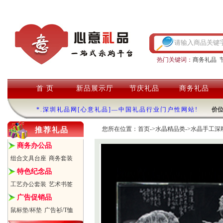
热门关键词：
商务礼品
首 页
新品展示厅
节庆礼品
商务礼品
*.深圳礼品网[心意礼品]—中国礼品行业门户性网站!
价
您所在位置：
首页
->
水晶精品类
->
水晶手工深
推荐礼品
商务办公品
组合文具台座
商务套装
特色纪念品
工艺办公套装
艺术书签
广告促销品
鼠标垫/杯垫
广告衫/T恤