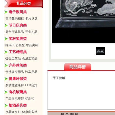
礼品分类
电子数码类
高清数码相框
卡片Ｕ盘
节日庆典类
周年庆典礼品
开业礼品
奖杯奖牌类
纯锡/工艺奖盘
水晶奖杯
工艺精细类
镀金工艺品
合成工艺品
户外休闲类
商品详情
便携健身用品
汽车用品
手工深雕
健康环保类
多功能健康秤
LED台灯
有机玻璃类
产品展示座架
钥匙扣
烟酒茶具类
水晶烟灰缸
健康商务类