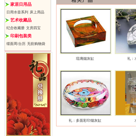
相关产品
家居日用品
日用水壶系列
床上用品
艺术收藏品
纪念收藏册
文房四宝
印刷包装类
缎面周/台历
无纺购物袋
琉璃烟灰缸
礼：
礼：多面彩印烟灰缸