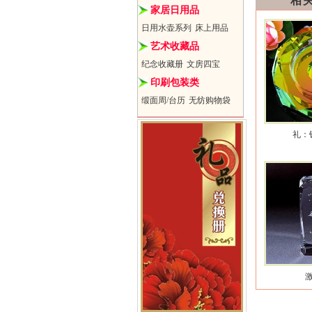
相
家居日用品
日用水壶系列
床上用品
艺术收藏品
纪念收藏册
文房四宝
印刷包装类
缎面周/台历
无纺购物袋
礼：