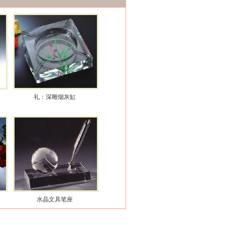
礼：深雕烟灰缸
水晶文具笔座