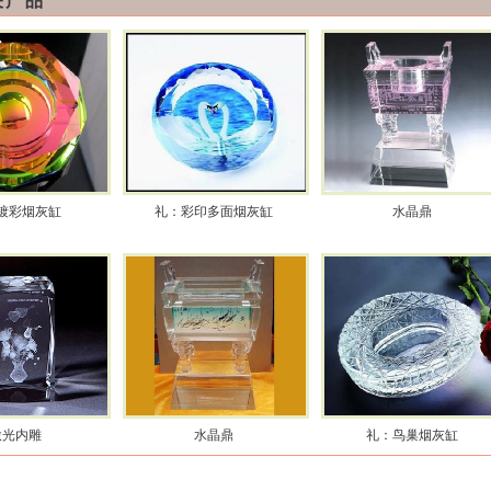
关产品
镀彩烟灰缸
礼：彩印多面烟灰缸
水晶鼎
激光内雕
水晶鼎
礼：鸟巢烟灰缸