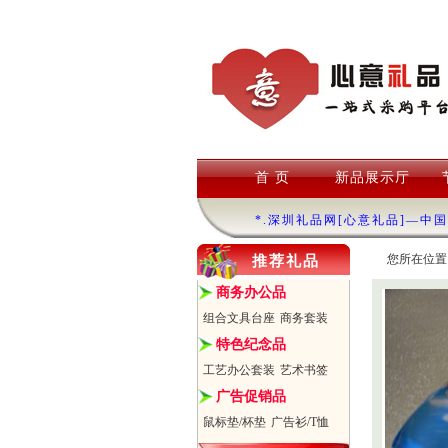
首 页
新品展示厅
*.深圳礼品网[心意礼品]—中
您所在位置
推荐礼品
商务办公品
组合文具台座
商务套装
特色纪念品
工艺办公套装
艺术书签
广告促销品
鼠标垫/杯垫
广告衫/T恤