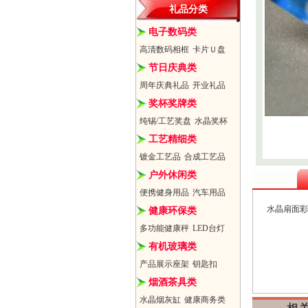
礼品分类
电子数码类
高清数码相框
卡片Ｕ盘
节日庆典类
周年庆典礼品
开业礼品
奖杯奖牌类
纯锡/工艺奖盘
水晶奖杯
工艺精细类
镀金工艺品
合成工艺品
户外休闲类
便携健身用品
汽车用品
水晶扇面彩
健康环保类
多功能健康秤
LED台灯
有机玻璃类
产品展示座架
钥匙扣
烟酒茶具类
水晶烟灰缸
健康商务类