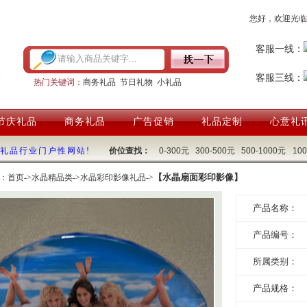
您好，欢迎光临
客服一线：
客服三线：
热门关键词：
商务礼品
节日礼物
小礼品
节庆礼品
商务礼品
广告促销
礼品定制
心意礼
国礼品行业门户性网站!
价位查找：
0-300元
300-500元
500-1000元
10
【水晶扇面彩印影像】
：
首页
->
水晶精品类
->
水晶彩印影像礼品
->
产品名称：
产品编号：
所属类别：
产品规格：