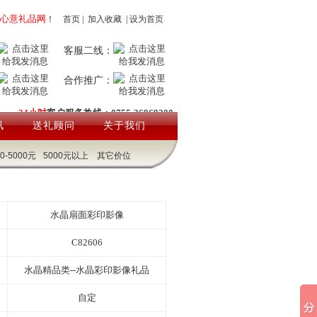
心意礼品网
！
首页
|
加入收藏
|
设为首页
客服二线：
合作推广：
24小时
客户服务热线：0755-26969200
讯
送礼顾问
关于我们
00-5000元
5000元以上
其它价位
水晶扇面彩印影像
C82606
水晶精品类--水晶彩印影像礼品
自定