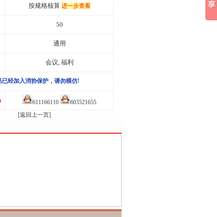
按规格核算
进一步查看
50
通用
会议, 福利
品已经加入消协保护，请勿模仿!
品
611166110
603521655
[返回上一页]