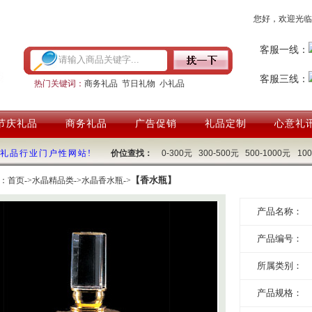
您好，欢迎光临
客服一线：
客服三线：
热门关键词：
商务礼品
节日礼物
小礼品
节庆礼品
商务礼品
广告促销
礼品定制
心意礼
国礼品行业门户性网站!
价位查找：
0-300元
300-500元
500-1000元
10
【香水瓶】
：
首页
->
水晶精品类
->
水晶香水瓶
->
产品名称：
产品编号：
所属类别：
产品规格：