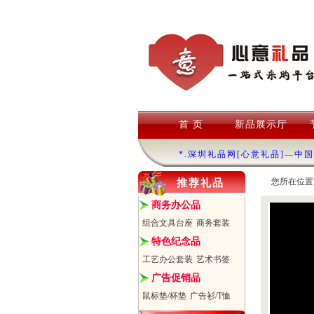
首 页
新品展示厅
*.深圳礼品网[心意礼品]—中
您所在位置
推荐礼品
商务办公品
组合文具台座
商务套装
特色纪念品
工艺办公套装
艺术书签
广告促销品
鼠标垫/杯垫
广告衫/T恤