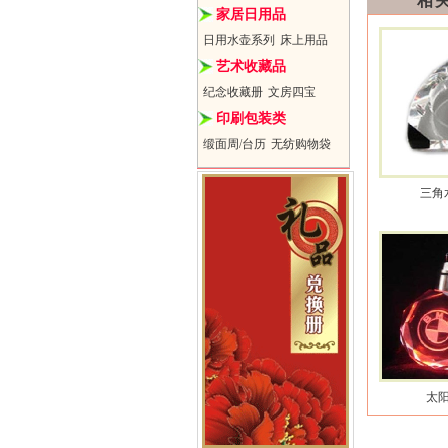
相
家居日用品
日用水壶系列
床上用品
艺术收藏品
纪念收藏册
文房四宝
印刷包装类
缎面周/台历
无纺购物袋
三角
太