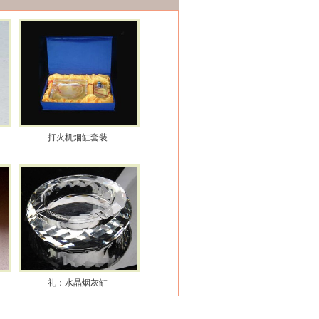
打火机烟缸套装
礼：水晶烟灰缸