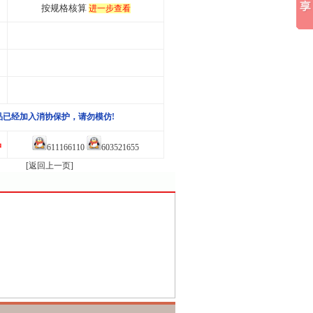
按规格核算
进一步查看
品已经加入消协保护，请勿模仿!
品
611166110
603521655
[返回上一页]