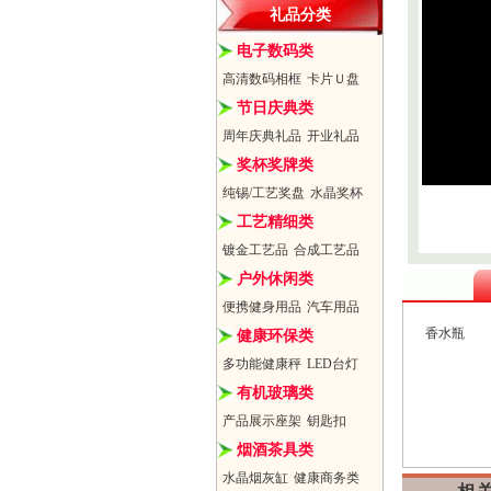
礼品分类
电子数码类
高清数码相框
卡片Ｕ盘
节日庆典类
周年庆典礼品
开业礼品
奖杯奖牌类
纯锡/工艺奖盘
水晶奖杯
工艺精细类
镀金工艺品
合成工艺品
户外休闲类
便携健身用品
汽车用品
香水瓶
健康环保类
多功能健康秤
LED台灯
有机玻璃类
产品展示座架
钥匙扣
烟酒茶具类
水晶烟灰缸
健康商务类