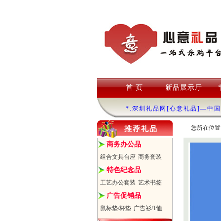
首 页
新品展示厅
*.深圳礼品网[心意礼品]—中
您所在位置
推荐礼品
商务办公品
组合文具台座
商务套装
特色纪念品
工艺办公套装
艺术书签
广告促销品
鼠标垫/杯垫
广告衫/T恤