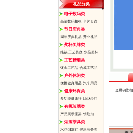
礼品分类
电子数码类
高清数码相框
卡片Ｕ盘
节日庆典类
周年庆典礼品
开业礼品
奖杯奖牌类
纯锡/工艺奖盘
水晶奖杯
工艺精细类
镀金工艺品
合成工艺品
户外休闲类
便携健身用品
汽车用品
金属钥匙扣
健康环保类
多功能健康秤
LED台灯
有机玻璃类
产品展示座架
钥匙扣
烟酒茶具类
水晶烟灰缸
健康商务类