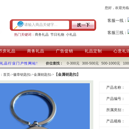
您好，欢迎光临
客服一线：
客服三线：
热门关键词：
商务礼品
节日礼物
小礼品
节庆礼品
商务礼品
广告促销
礼品定制
心意礼
国礼品行业门户性网站!
价位查找：
0-300元
300-500元
500-1000元
10
【金属钥匙扣】
：
首页
->
徽章钥匙扣
->
金属钥匙扣
->
产品名称：
产品编号：
所属类别：
产品规格：