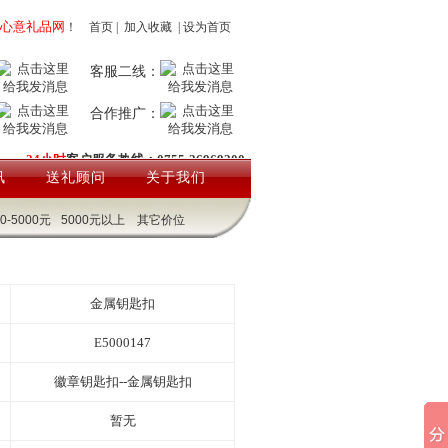
心意礼品网
！
首页
|
加入收藏
|
设为首页
客服二线：
合作推广：
24小时
客户服务热线：0755-26969200
讯
送礼顾问
关于我们
00-5000元
5000元以上
其它价位
金属钥匙扣
E5000147
徽章钥匙扣--金属钥匙扣
暂无