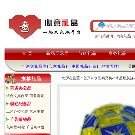
热门关键词：
商务礼品
首 页
新品展示厅
节庆礼品
商务礼品
*.深圳礼品网[心意礼品]—中国礼品行业门户性网站!
价
您所在位置：
首页
->
水晶精品类
->
水晶烟灰缸
推荐礼品
商务办公品
组合文具台座
商务套装
特色纪念品
工艺办公套装
艺术书签
广告促销品
鼠标垫/杯垫
广告衫/T恤