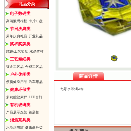
礼品分类
电子数码类
高清数码相框
卡片Ｕ盘
节日庆典类
周年庆典礼品
开业礼品
奖杯奖牌类
纯锡/工艺奖盘
水晶奖杯
工艺精细类
镀金工艺品
合成工艺品
户外休闲类
商品详情
便携健身用品
汽车用品
七彩水晶烟灰缸
健康环保类
多功能健康秤
LED台灯
有机玻璃类
产品展示座架
钥匙扣
烟酒茶具类
水晶烟灰缸
健康商务类