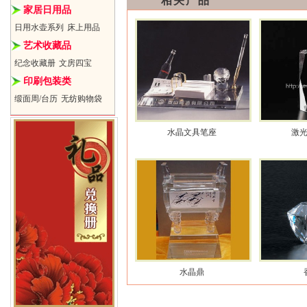
相关产品
家居日用品
日用水壶系列
床上用品
艺术收藏品
纪念收藏册
文房四宝
印刷包装类
缎面周/台历
无纺购物袋
水晶文具笔座
激
水晶鼎